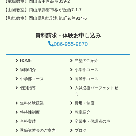
【竜操教室】岡山市中区高屋339-2
【山陽教室】岡山県赤磐市桜が丘西7-1-7
【和気教室】岡山県和気郡和気町衣笠914-6
資料請求・体験お申し込み
086-955-9870
HOME
当塾のご紹介
講師紹介
小学部コース
中学部コース
高等部コース
個別指導
入試必勝パーフェクトゼ
ミ
無料体験授業
費用・制度
特待性制度
教室紹介
合格実績
卒業生・保護者の声
季節講習会のご案内
ブログ