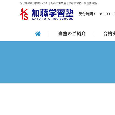
なぜ勉強机は四角いの？｜岡山の進学塾｜加藤学習塾・個別指導塾
受付時間 /
8：00～
当塾のご紹介
合格