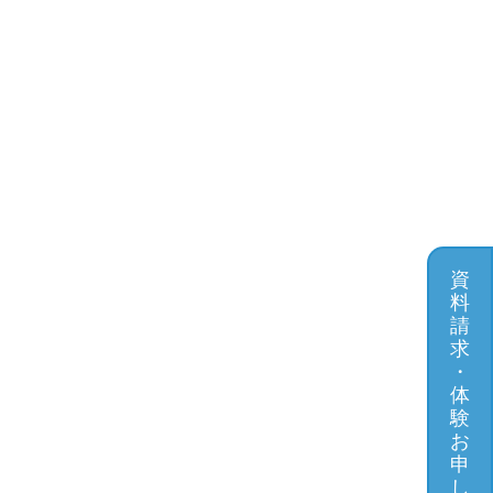
資
料
請
求
・
体
験
お
申
し