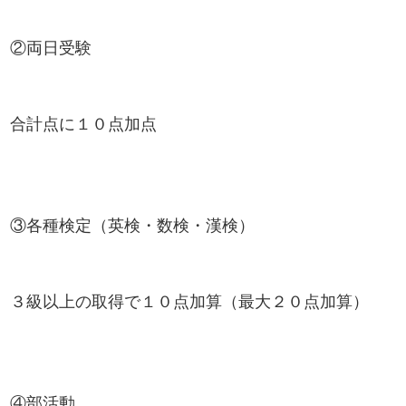
②両日受験
合計点に１０点加点
③各種検定（英検・数検・漢検）
３級以上の取得で１０点加算（最大２０点加算）
④部活動