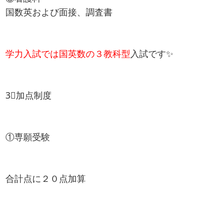
国数英および面接、調査書
学力入試では国英数の
３教科型
入試です✨
3⃣加点制度
①専願受験
合計点に２０点加算