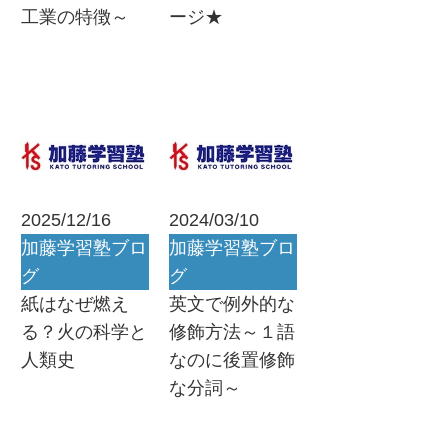
工業の特徴～
ージ★
2025/12/16
2024/03/10
加藤学習塾ブロ
加藤学習塾ブロ
グ
グ
紙はなぜ燃え
英文で例外的な
る？火の科学と
修飾方法～１語
人類史
なのに後置修飾
な分詞～