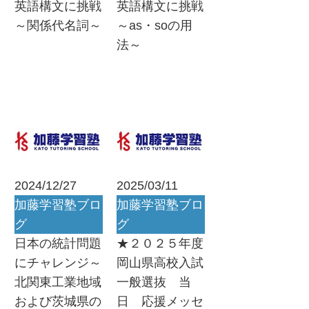
英語構文に挑戦
英語構文に挑戦
～関係代名詞～
～as・soの用
法～
2024/12/27
2025/03/11
加藤学習塾ブロ
加藤学習塾ブロ
グ
グ
日本の統計問題
★２０２５年度
にチャレンジ～
岡山県高校入試
北関東工業地域
一般選抜 当
および茨城県の
日 応援メッセ