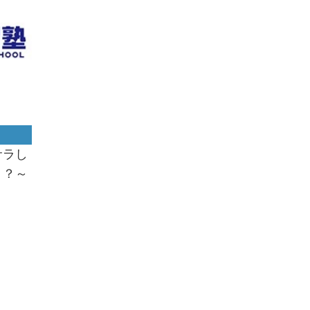
サラし
！？～