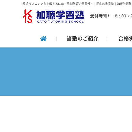
英語リスニング力を鍛えるには～早期教育の重要性～｜岡山の進学塾｜加藤学習塾
受付時間 /
8：00～
当塾のご紹介
合格