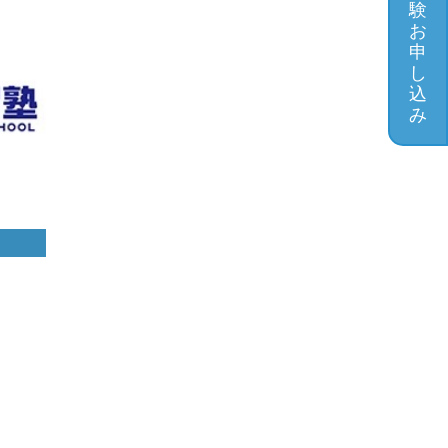
験
お
申
し
込
み