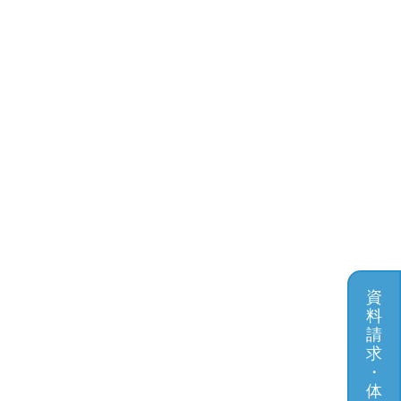
資
料
請
求
・
体