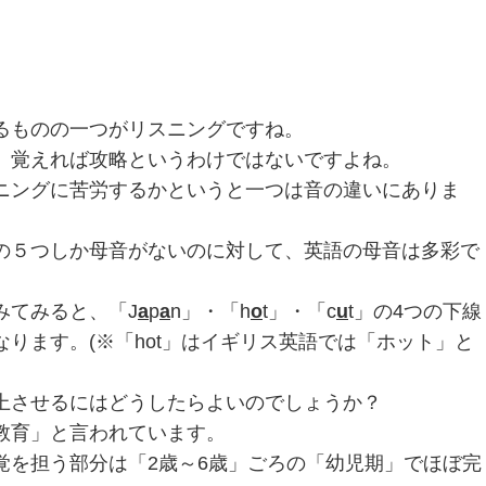
るものの一つがリスニングですね。
、覚えれば攻略というわけではないですよね。
ニングに苦労するかというと一つは音の違いにありま
の５つしか母音がないのに対して、英語の母音は多彩で
みてみると、「J
a
p
a
n」・「h
o
t」・「c
u
t」の4つの下線
ります。(※「hot」はイギリス英語では「ホット」と
上させるにはどうしたらよいのでしょうか？
教育」と言われています。
覚を担う部分は「2歳～6歳」ごろの「幼児期」でほぼ完