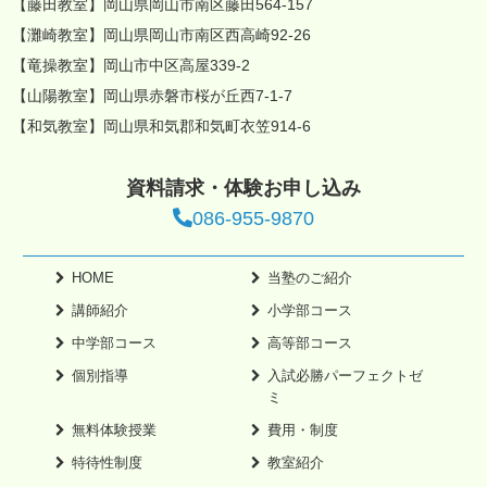
【藤田教室】岡山県岡山市南区藤田564-157
【灘崎教室】岡山県岡山市南区西高崎92-26
【竜操教室】岡山市中区高屋339-2
【山陽教室】岡山県赤磐市桜が丘西7-1-7
【和気教室】岡山県和気郡和気町衣笠914-6
資料請求・体験お申し込み
086-955-9870
HOME
当塾のご紹介
講師紹介
小学部コース
中学部コース
高等部コース
個別指導
入試必勝パーフェクトゼ
ミ
無料体験授業
費用・制度
特待性制度
教室紹介