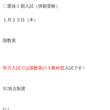
〇選抜１期入試（併願受験）
１月２３日（木）
国数英
学力入試では国数英の
３教科型
入試です✨
3⃣加点制度
なし