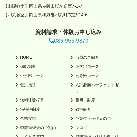
【山陽教室】岡山県赤磐市桜が丘西7-1-7
【和気教室】岡山県和気郡和気町衣笠914-6
資料請求・体験お申し込み
086-955-9870
HOME
当塾のご紹介
講師紹介
小学部コース
中学部コース
高等部コース
個別指導
入試必勝パーフェクトゼ
ミ
無料体験授業
費用・制度
特待性制度
教室紹介
合格実績
卒業生・保護者の声
季節講習会のご案内
ブログ
よくある質問
資料請求・体験お申し込