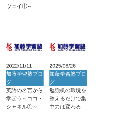
ウェイ①～
2022/11/11
2025/08/26
加藤学習塾ブロ
加藤学習塾ブロ
グ
グ
英語の名言から
勉強机の環境を
学ぼう～ココ・
整えるだけで集
シャネル①～
中力は変わる