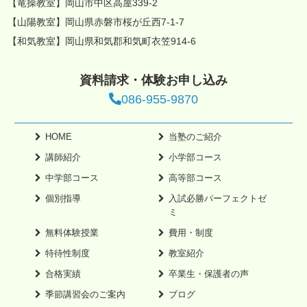
【竜操教室】岡山市中区高屋339-2
【山陽教室】岡山県赤磐市桜が丘西7-1-7
【和気教室】岡山県和気郡和気町衣笠914-6
資料請求・体験お申し込み
086-955-9870
HOME
当塾のご紹介
講師紹介
小学部コース
中学部コース
高等部コース
個別指導
入試必勝パーフェクトゼ
ミ
無料体験授業
費用・制度
特待性制度
教室紹介
合格実績
卒業生・保護者の声
季節講習会のご案内
ブログ