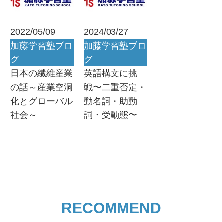
2022/05/09
2024/03/27
加藤学習塾ブロ
加藤学習塾ブロ
グ
グ
日本の繊維産業
英語構文に挑
の話～産業空洞
戦〜二重否定・
化とグローバル
動名詞・助動
社会～
詞・受動態〜
RECOMMEND