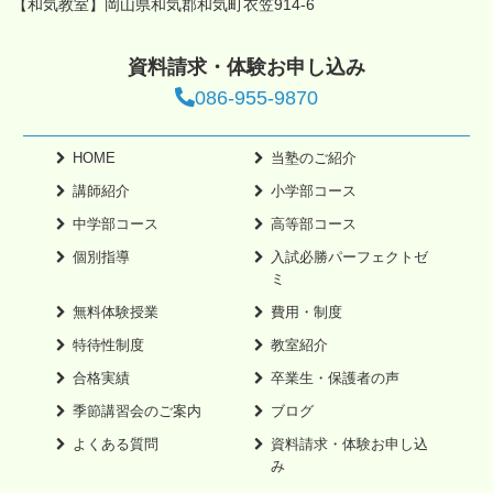
【和気教室】岡山県和気郡和気町衣笠914-6
資料請求・体験お申し込み
086-955-9870
HOME
当塾のご紹介
講師紹介
小学部コース
中学部コース
高等部コース
個別指導
入試必勝パーフェクトゼ
ミ
無料体験授業
費用・制度
特待性制度
教室紹介
合格実績
卒業生・保護者の声
季節講習会のご案内
ブログ
よくある質問
資料請求・体験お申し込
み