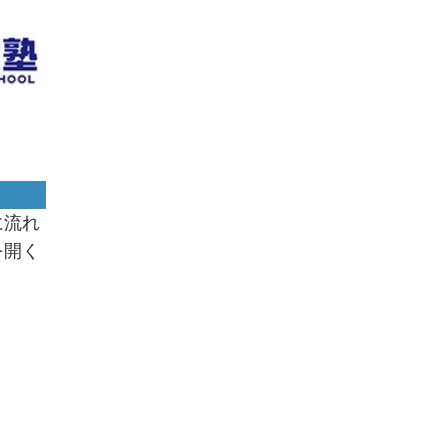
に流れ
を開く