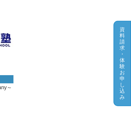
資
料
請
求
・
体
験
お
申
し
ny～
込
み