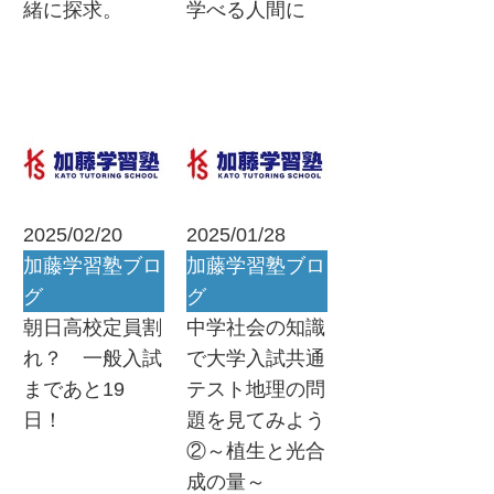
緒に探求。
学べる人間に
2025/02/20
2025/01/28
加藤学習塾ブロ
加藤学習塾ブロ
グ
グ
朝日高校定員割
中学社会の知識
れ？ 一般入試
で大学入試共通
まであと19
テスト地理の問
日！
題を見てみよう
②～植生と光合
成の量～