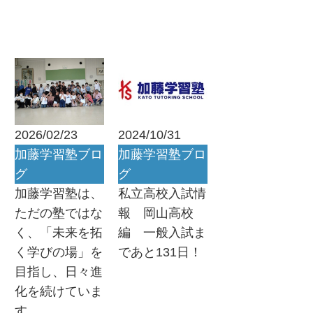
2026/02/23
2024/10/31
加藤学習塾ブロ
加藤学習塾ブロ
グ
グ
加藤学習塾は、
私立高校入試情
ただの塾ではな
報 岡山高校
く、「未来を拓
編 一般入試ま
く学びの場」を
であと131日！
目指し、日々進
化を続けていま
す