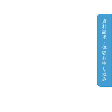
資
料
請
求
・
体
験
お
申
し
込
み