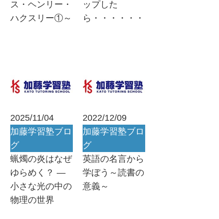
ス・ヘンリー・
ップした
ハクスリー①～
ら・・・・・・
2025/11/04
2022/12/09
加藤学習塾ブロ
加藤学習塾ブロ
グ
グ
蝋燭の炎はなぜ
英語の名言から
ゆらめく？ ―
学ぼう～読書の
小さな光の中の
意義～
物理の世界