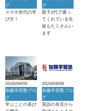
グ
グ
スマホ世代の学
親子2代で通っ
び方！
てくれている生
徒もたくさんい
ます
2026/06/05
2024/09/06
加藤学習塾ブロ
加藤学習塾ブロ
グ
グ
学ぶことの喜び
英語の名言から