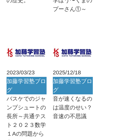
の歴史。
学ぼう〜くまの
プーさん①～
2023/03/23
2025/12/18
加藤学習塾ブロ
加藤学習塾ブロ
グ
グ
バスケでのジャ
音が速くなるの
ンプシュートの
は温度のせい？
長所～共通テス
音速の不思議
ト２０２３数学
１Aの問題から