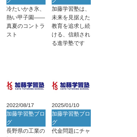
グ
グ
冷たいかき氷、
加藤学習塾は、
熱い甲子園——
未来を見据えた
真夏のコントラ
教育を追求し続
スト
ける、信頼され
る進学塾です
2022/08/17
2025/01/10
加藤学習塾ブロ
加藤学習塾ブロ
グ
グ
長野県の工業の
代金問題にチャ