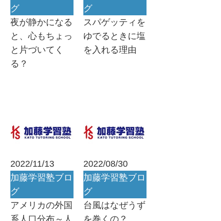
グ
グ
夜が静かになる
スパゲッティを
と、心もちょっ
ゆでるときに塩
と片づいてく
を入れる理由
る？
2022/11/13
2022/08/30
加藤学習塾ブロ
加藤学習塾ブロ
グ
グ
アメリカの外国
台風はなぜうず
系人口分布～人
を巻くの？