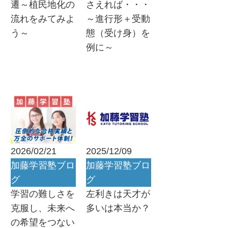
遷～植民地化の
さえれば・・・
流れをみてみよ
～進行形＋受動
う～
態（受け身）を
例に～
2026/02/21
2025/12/09
加藤学習塾ブロ
加藤学習塾ブロ
グ
グ
学習の難しさを
左利きは天才が
克服し、未来へ
多いは本当か？
の希望をつない