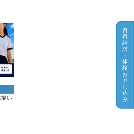
資
料
請
求
・
体
験
お
申
し
込
に描い
み