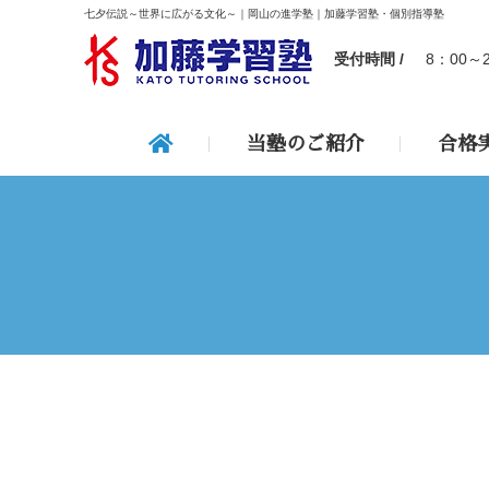
七夕伝説～世界に広がる文化～｜岡山の進学塾｜加藤学習塾・個別指導塾
受付時間 /
8：00～
当塾のご紹介
合格