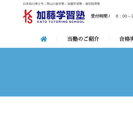
日本初の博士号｜岡山の進学塾｜加藤学習塾・個別指導塾
受付時間 /
8：00～
当塾のご紹介
合格