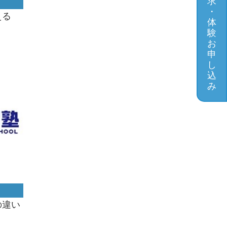
求
・
える
体
験
お
申
し
込
み
の違い