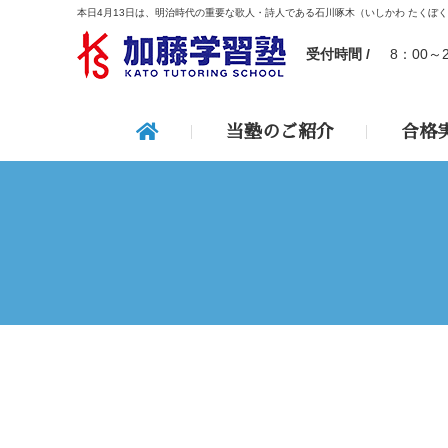
本日4月13日は、明治時代の重要な歌人・詩人である石川啄木（いしかわ たくぼ
受付時間 /
8：00～
当塾のご紹介
合格