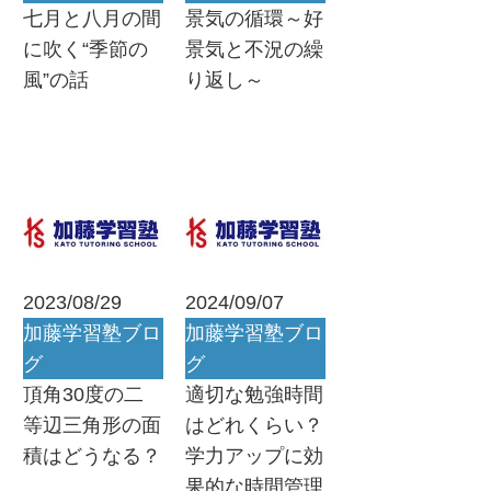
七月と八月の間
景気の循環～好
に吹く“季節の
景気と不況の繰
風”の話
り返し～
2023/08/29
2024/09/07
加藤学習塾ブロ
加藤学習塾ブロ
グ
グ
頂角30度の二
適切な勉強時間
等辺三角形の面
はどれくらい？
積はどうなる？
学力アップに効
果的な時間管理