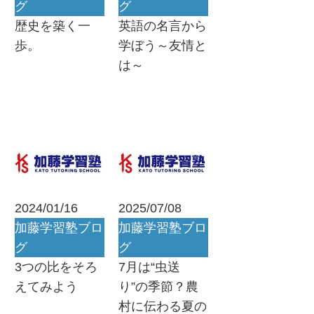
グ
グ
歴史を築く一
英語の名言から
歩。
学ぼう～友情と
は～
2024/01/16
2025/07/08
加藤学習塾ブロ
加藤学習塾ブロ
グ
グ
3つの比をそろ
7月は“虫送
えてみよう
り”の季節？農
村に伝わる夏の