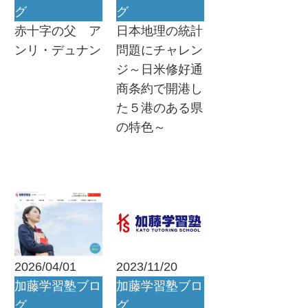
グ
グ
赤十字の父 ア
日本地理の統計
ンリ・デュナン
問題にチャレン
ジ～日米修好通
商条約で開港し
た５港のある県
の特色～
2026/04/01
2023/11/20
加藤学習塾ブロ
加藤学習塾ブロ
グ
グ