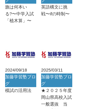
グ
グ
旗は何本い
英語構文に挑
る?〜中学入試
戦〜ifの時制〜
「植木算」〜
2024/09/18
2025/03/11
加藤学習塾ブロ
加藤学習塾ブロ
グ
グ
模試の活用法
★２０２５年度
岡山県高校入試
一般選抜 当