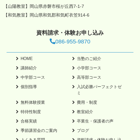
【山陽教室】岡山県赤磐市桜が丘西7-1-7
【和気教室】岡山県和気郡和気町衣笠914-6
資料請求・体験お申し込み
086-955-9870
HOME
当塾のご紹介
講師紹介
小学部コース
中学部コース
高等部コース
個別指導
入試必勝パーフェクトゼ
ミ
無料体験授業
費用・制度
特待性制度
教室紹介
合格実績
卒業生・保護者の声
季節講習会のご案内
ブログ
よくある質問
資料請求・体験お申し込