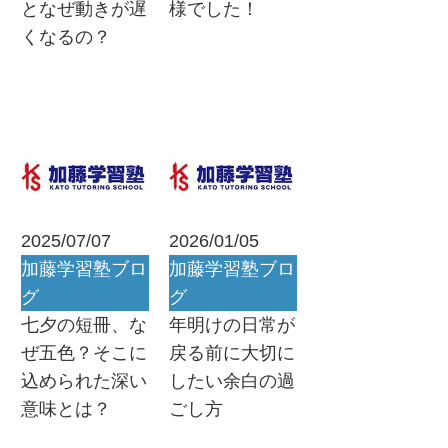
となぜ動きが遅
様でした！
くなるの？
2025/07/07
2026/01/05
加藤学習塾ブロ
加藤学習塾ブロ
グ
グ
七夕の短冊、な
年明けの日常が
ぜ五色？そこに
戻る前に大切に
込められた深い
したい余白の過
意味とは？
ごし方