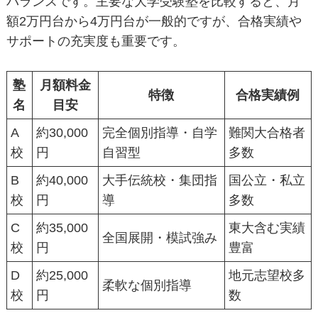
バランスです。主要な大学受験塾を比較すると、月
額2万円台から4万円台が一般的ですが、合格実績や
サポートの充実度も重要です。
塾
月額料金
特徴
合格実績例
名
目安
A
約30,000
完全個別指導・自学
難関大合格者
校
円
自習型
多数
B
約40,000
大手伝統校・集団指
国公立・私立
校
円
導
多数
C
約35,000
東大含む実績
全国展開・模試強み
校
円
豊富
D
約25,000
地元志望校多
柔軟な個別指導
校
円
数