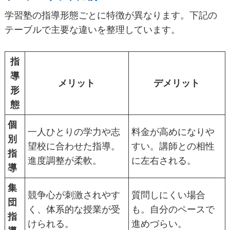
学習塾の指導形態ごとに特徴が異なります。下記の
テーブルで主要な違いを整理しています。
指
導
メリット
デメリット
形
態
個
一人ひとりの学力や志
料金が高めになりや
別
望校に合わせた指導。
すい。講師との相性
指
進度調整が柔軟。
に左右される。
導
集
競争心が刺激されやす
質問しにくい場合
団
く、体系的な授業が受
も。自分のペースで
指
けられる。
進めづらい。