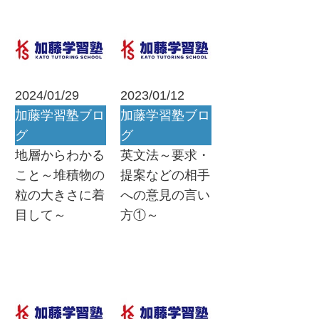
2024/01/29
2023/01/12
加藤学習塾ブロ
加藤学習塾ブロ
グ
グ
地層からわかる
英文法～要求・
こと～堆積物の
提案などの相手
粒の大きさに着
への意見の言い
目して～
方①～