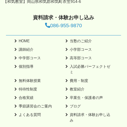
【和気教室】岡山県和気郡和気町衣笠914-6
資料請求・体験お申し込み
086-955-9870
HOME
当塾のご紹介
講師紹介
小学部コース
中学部コース
高等部コース
個別指導
入試必勝パーフェクトゼ
ミ
無料体験授業
費用・制度
特待性制度
教室紹介
合格実績
卒業生・保護者の声
季節講習会のご案内
ブログ
よくある質問
資料請求・体験お申し込
み