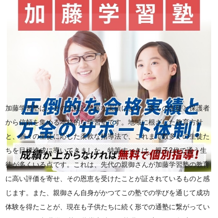
加藤学習塾は、その伝統と豊富な実績により、多くの生徒と保護者
から信頼を集める本格的な学習塾です。地域に根ざした教育方針
と、個々の生徒に応じた柔軟な指導法で、これまで数多くの生徒た
ちを目標達成に導いてきました。特筆すべきは、親子2代で通う生
徒が多くいる点です。これは、先代の親御さんが加藤学習塾の教育
に高い評価を寄せ、その恩恵を受けたことが証されているものと感
じます。また、親御さん自身がかつてこの塾での学びを通じて成功
体験を得たことが、現在も子供たちに続く形での通塾に繋がってい