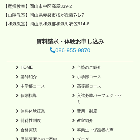
【竜操教室】岡山市中区高屋339-2
【山陽教室】岡山県赤磐市桜が丘西7-1-7
【和気教室】岡山県和気郡和気町衣笠914-6
資料請求・体験お申し込み
086-955-9870
HOME
当塾のご紹介
講師紹介
小学部コース
中学部コース
高等部コース
個別指導
入試必勝パーフェクトゼ
ミ
無料体験授業
費用・制度
特待性制度
教室紹介
合格実績
卒業生・保護者の声
季節講習会のご案内
ブログ