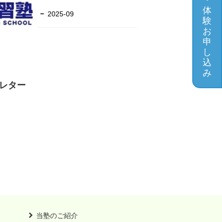
・
体
2025-09
験
お
申
し
込
み
スレター
当塾のご紹介