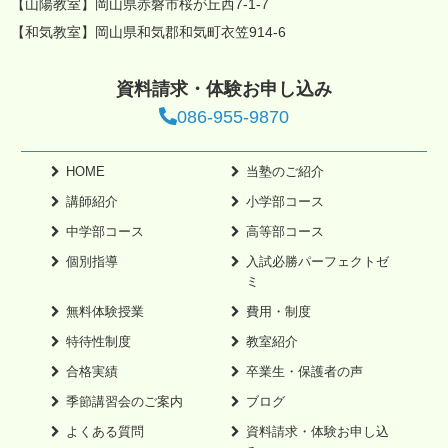
【山陽教室】岡山県赤磐市桜が丘西7-1-7
【和気教室】岡山県和気郡和気町衣笠914-6
資料請求・体験お申し込み
086-955-9870
HOME
当塾のご紹介
講師紹介
小学部コース
中学部コース
高等部コース
個別指導
入試必勝パーフェクトゼ
ミ
無料体験授業
費用・制度
特待性制度
教室紹介
合格実績
卒業生・保護者の声
季節講習会のご案内
ブログ
よくある質問
資料請求・体験お申し込