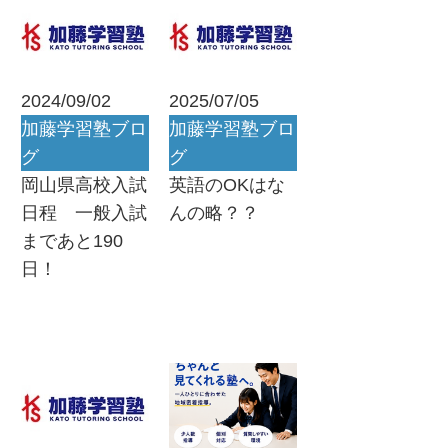
2024/09/02
2025/07/05
加藤学習塾ブロ
加藤学習塾ブロ
グ
グ
岡山県高校入試
英語のOKはな
日程 一般入試
んの略？？
まであと190
日！