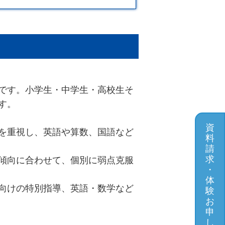
です。小学生・中学生・高校生そ
す。
資
を重視し、英語や算数、国語など
料
請
求
傾向に合わせて、個別に弱点克服
・
体
向けの特別指導、英語・数学など
験
お
申
し