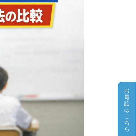
お
電
話
は
こ
ち
ら