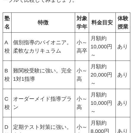
ーブルで比較してみましょう。
塾
対象
体験
特徴
料金目安
名
学年
授業
月額約
A
個別指導のパイオニア。
小～
10,000円
あり
校
柔軟なカリキュラム
高卒
～
月額約
B
難関校受験に強い。完全
小～
20,000円
あり
校
1対1指導
高
～
月額約
C
オーダーメイド指導プラ
小～
10,000円
あり
校
ン
高
～
月額約
D
定期テスト対策に強い。
小～
8,000円
あり