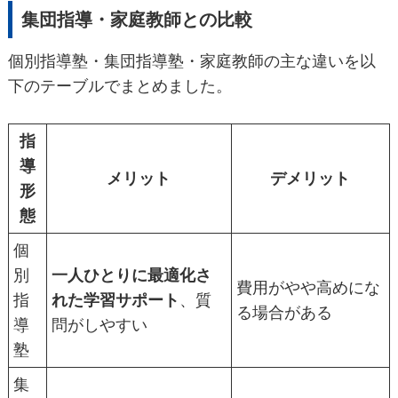
集団指導・家庭教師との比較
個別指導塾・集団指導塾・家庭教師の主な違いを以
下のテーブルでまとめました。
指
導
メリット
デメリット
形
態
個
別
一人ひとりに最適化さ
費用がやや高めにな
指
れた学習サポート
、質
る場合がある
導
問がしやすい
塾
集