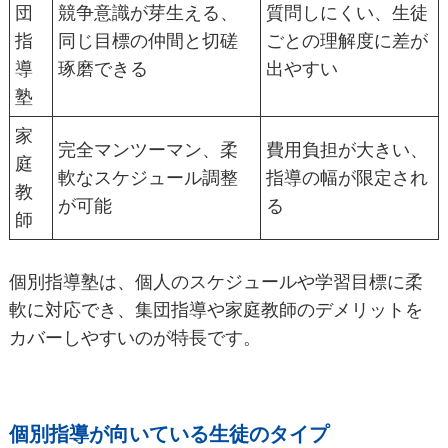
団
競争意識が芽生える、
質問しにくい、生徒
指
同じ目標の仲間と切磋
ごとの理解度に差が
導
琢磨できる
出やすい
塾
家
完全マンツーマン、柔
費用負担が大きい、
庭
軟なスケジュール調整
指導の幅が限定され
教
が可能
る
師
個別指導塾は、個人のスケジュールや学習目標に柔
軟に対応でき、集団指導や家庭教師のデメリットを
カバーしやすいのが特長です。
個別指導が向いている生徒のタイプ