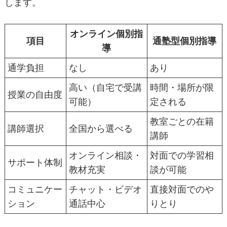
します。
オンライン個別指
項目
通塾型個別指導
導
通学負担
なし
あり
高い（自宅で受講
時間・場所が限
授業の自由度
可能）
定される
教室ごとの在籍
講師選択
全国から選べる
講師
オンライン相談・
対面での学習相
サポート体制
教材充実
談が可能
コミュニケー
チャット・ビデオ
直接対面でのや
ション
通話中心
りとり