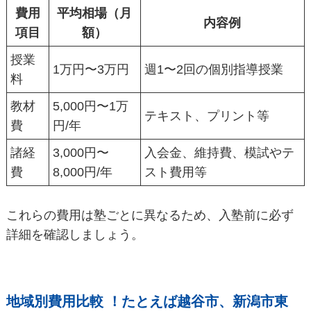
費用
平均相場（月
内容例
項目
額）
授業
1万円〜3万円
週1〜2回の個別指導授業
料
教材
5,000円〜1万
テキスト、プリント等
費
円/年
諸経
3,000円〜
入会金、維持費、模試やテ
費
8,000円/年
スト費用等
これらの費用は塾ごとに異なるため、入塾前に必ず
詳細を確認しましょう。
地域別費用比較 ！たとえば越谷市、新潟市東