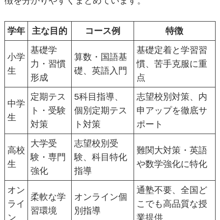
徴を分かりやすくまとめています。
学年
主な目的
コース例
特徴
基礎学
基礎定着と学習習
小学
算数・国語基
力・習慣
慣、苦手克服に重
生
礎、英語入門
形成
点
定期テス
5科目指導、
志望校別対策、内
中学
ト・受験
個別定期テス
申アップを徹底サ
生
対策
ト対策
ポート
大学受
志望校別受
高校
難関大対策・英語
験・専門
験、科目特化
生
や数学強化に特化
強化
指導
オン
通塾不要、全国ど
柔軟な学
オンライン個
ライ
こでも高品質な授
習環境
別指導
ン
業提供